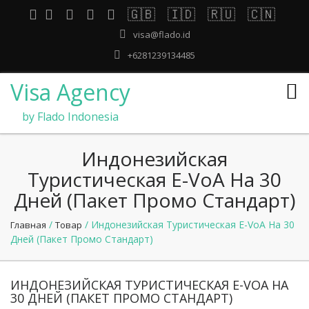
🇬🇧
🇮🇩
🇷🇺
🇨🇳
visa@flado.id
+6281239134485
Visa Agency
by Flado Indonesia
Индонезийская
Туристическая E-VoA На 30
Дней (Пакет Промо Стандарт)
/
/ Индонезийская Туристическая E-VoA На 30
Главная
Товар
Дней (Пакет Промо Стандарт)
ИНДОНЕЗИЙСКАЯ ТУРИСТИЧЕСКАЯ E-VOA НА
30 ДНЕЙ (ПАКЕТ ПРОМО СТАНДАРТ)