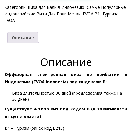
Категории:
Виза для Бали в Индонезию
,
Самые Популярные
Индонезийские Визы Для Бали
Метки:
EVOA B1
,
Турвиза
EVOA
Описание
Описание
Оффшорная электронная виза по прибытии в
Индонезию (EVOA Indonesia) под индексом B:
Виза длительностью 30 дней (продлеваемая также на
30 дней)
Существует 4 типа виз под кодом B (в зависимости
от цели визита):
B1 – Туризм (ранее код B213)