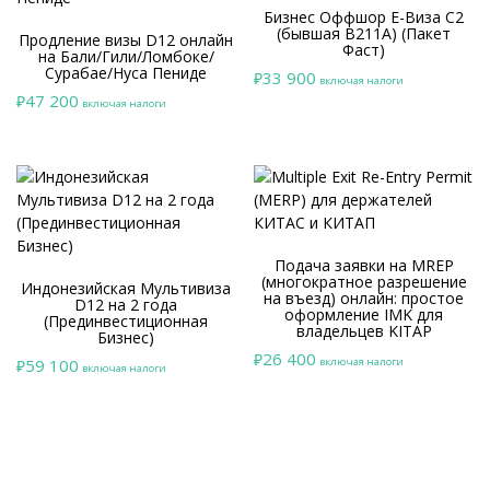
Бизнес Оффшор E-Виза C2
(бывшая B211A) (Пакет
Продление визы D12 онлайн
Фаст)
на Бали/Гили/Ломбоке/
Сурабае/Нуса Пениде
33 900
₽
включая налоги
47 200
₽
включая налоги
Подача заявки на MREP
(многократное разрешение
Индонезийская Мультивиза
на въезд) онлайн: простое
D12 на 2 года
оформление IMK для
(Прединвестиционная
владельцев KITAP
Бизнес)
26 400
₽
59 100
включая налоги
₽
включая налоги