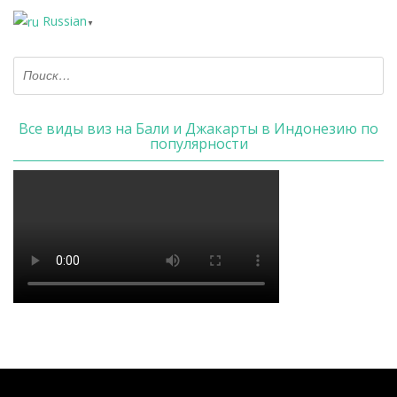
Russian
▼
Все виды виз на Бали и Джакарты в Индонезию по
популярности