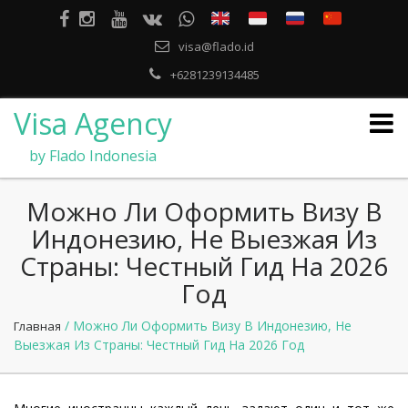
visa@flado.id
+6281239134485
Visa Agency
by Flado Indonesia
Можно Ли Оформить Визу В
Индонезию, Не Выезжая Из
Страны: Честный Гид На 2026
Год
/ Можно Ли Оформить Визу В Индонезию, Не
Главная
Выезжая Из Страны: Честный Гид На 2026 Год