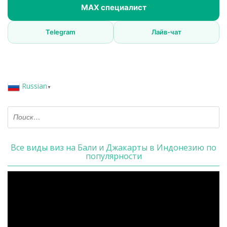
MAX специалист
Telegram
Лайв-чат
Russian
▼
Все виды виз на Бали и Джакарты в Индонезию по
популярности
Видеоплеер