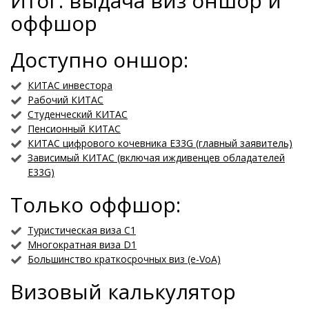
Итог: выдача виз оншор и
оффшор
Доступно оншор:
КИТАС инвестора
Рабочий КИТАС
Студенческий КИТАС
Пенсионный КИТАС
КИТАС цифрового кочевника E33G (главный заявитель)
Зависимый КИТАС (включая иждивенцев обладателей
E33G)
Только оффшор:
Туристическая виза C1
Многократная виза D1
Большинство краткосрочных виз (e-VoA)
Визовый калькулятор