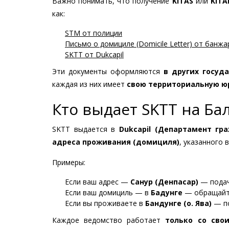
Важно понимать, что получение
KITAS
или
KITA
как:
STM от полиции
Письмо о домициле (Domicile Letter) от банжа
SKTT от Dukcapil
Эти документы оформляются
в других госуд
каждая из них имеет
свою территориальную 
Кто выдает SKTT на Ба
SKTT выдается в
Dukcapil (Департамент гр
адреса проживания (домициля)
, указанного 
Примеры:
Если ваш адрес —
Санур (Денпасар)
— подач
Если ваш домициль — в
Бадунге
— обращайт
Если вы проживаете в
Бандунге (о. Ява)
— по
Каждое ведомство работает
только со сво