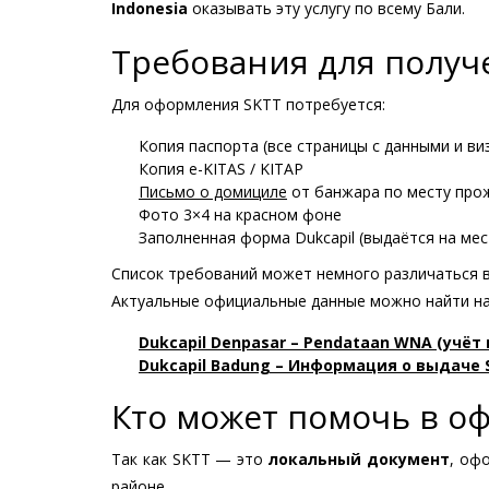
Indonesia
оказывать эту услугу по всему Бали.
Требования для получ
Для оформления SKTT потребуется:
Копия паспорта (все страницы с данными и ви
Копия e-KITAS / KITAP
Письмо о домициле
от банжара по месту про
Фото 3×4 на красном фоне
Заполненная форма Dukcapil (выдаётся на мес
Список требований может немного различаться в
Актуальные официальные данные можно найти на
Dukcapil Denpasar – Pendataan WNA (учё
Dukcapil Badung – Информация о выдаче 
Кто может помочь в 
Так как SKTT — это
локальный документ
, оф
районе.