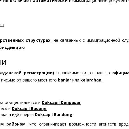
P
не включает автоматически
неиммиграционные документы
ра
арственных структурах
, не связанных с иммиграционной слу
юрисдикцию
.
ли
ажданской регистрации)
в зависимости от вашего
официа
в письме от вашего местного
banjar
или
kelurahan
.
а осуществляется в
Dukcapil Denpasar
есь в
Dukcapil Badung
дача идёт через
Dukcapil Bandung
им районом
, что ограничивает возможности агентств вро