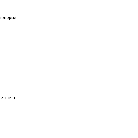
оверие
ъяснить