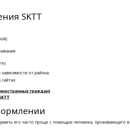
ения SKTT
зой)
живания
те)
 зависимости от района.
 сайтах:
т иностранных граждан)
SKTT
оформлении
ормить его часто проще с помощью человека, проживающего в