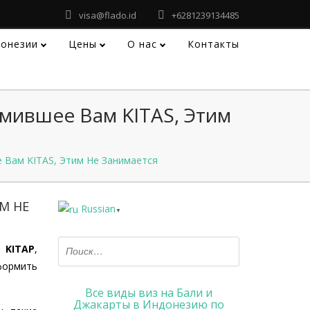
visa@flado.id
+6281239134485
донезии
Цены
О нас
Контакты
мившее Вам KITAS, Этим
 Вам KITAS, Этим Не Занимается
М НЕ
Russian
▼
и
KITAP
,
оформить
Все виды виз на Бали и
Джакарты в Индонезию по