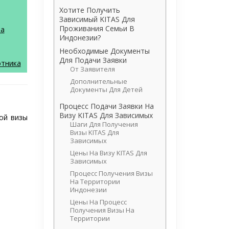
Хотите Получить
Зависимый KITAS Для
Проживания Семьи В
ма
Индонезии?
Необходимые Документы
Для Подачи Заявки
отника
От Заявителя
Дополнительные
Документы Для Детей
Процесс Подачи Заявки На
Визу KITAS Для Зависимых
ной визы
Шаги Для Получения
Визы KITAS Для
Зависимых
Цены На Визу KITAS Для
Зависимых
Процесс Получения Визы
На Территории
Индонезии
Цены На Процесс
Получения Визы На
Территории