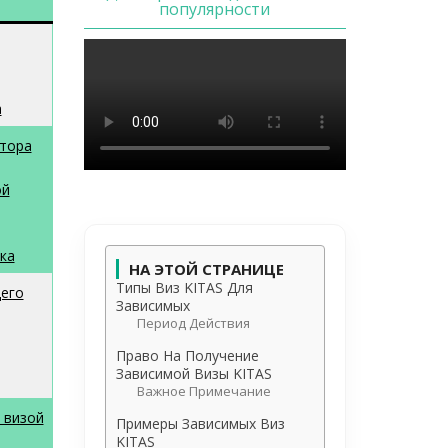
популярности
а
стора
ой
ка
НА ЭТОЙ СТРАНИЦЕ
Типы Виз KITAS Для
его
Зависимых
Период Действия
Право На Получение
Зависимой Визы KITAS
Важное Примечание
 визой
Примеры Зависимых Виз
KITAS