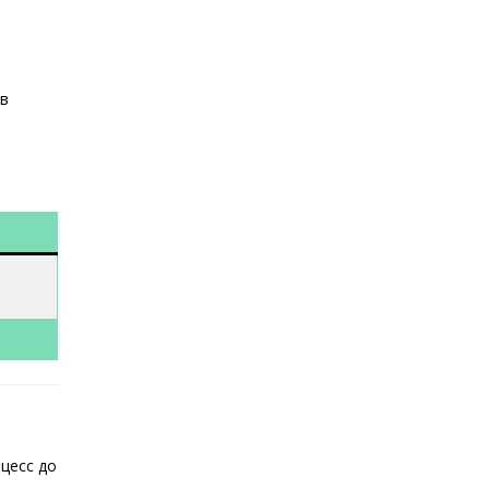
 в
цесс до