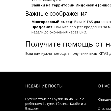
Заявки на территории Индонезии (оншор
Важные соображения
Многоразовый въезд
: Виза KITAS для зави
Продления
: Начните процесс продления за м
недели до окончания через
EPO
.
Получите помощь от н
Если вам нужна помощь в получении визы KITAS 
НЕДАВНИЕ ПОСТЫ
О НАС
Путешествие по Грузии на машине с
Юридич
ребёнком: Батуми, Тбилиси, Казбеги и
Вардзия
Отзывы