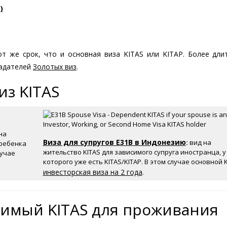
)
т же срок, что и основная виза KITAS или KITAP. Более дли
ладателей
Золотых виз
.
з KITAS
на
Виза для супругов E31B в Индонезию
:
вид на
 ребенка
жительство KITAS для зависимого супруга иностранца, у
лучае
которого уже есть KITAS/KITAP. В этом случае основной 
инвесторская виза на 2 года
.
симый KITAS для проживания