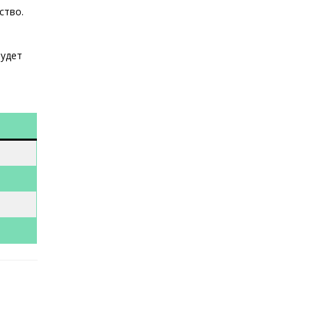
ство.
будет