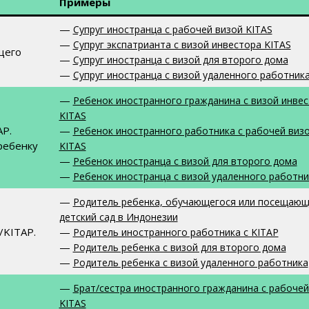
Примеры
—
Супруг иностранца с рабочей визой KITAS
—
Супруг экспатрианта с визой инвестора KITAS
щего
—
Супруг иностранца с визой для второго дома
—
Супруг иностранца с визой удаленного работник
—
Ребенок иностранного гражданина с визой инве
KITAS
AP.
—
Ребенок иностранного работника с рабочей виз
ребенку
KITAS
—
Ребенок иностранца с визой для второго дома
—
Ребенок иностранца с визой удаленного работни
—
Родитель ребенка, обучающегося или посещающ
детский сад в Индонезии
/KITAP.
—
Родитель иностранного работника с KITAP
—
Родитель ребенка с визой для второго дома
—
Родитель ребенка с визой удаленного работника
—
Брат/сестра иностранного гражданина с рабочей
KITAS