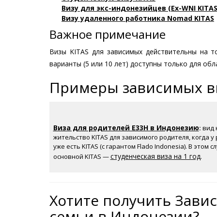
Визу для экс-индонезийцев (Ex-WNI KITAS
Визу удаленного работника Nomad KITAS
Важное примечание
Визы KITAS для зависимых действительны на то
варианты (5 или 10 лет) доступны только для об
Примеры зависимых ви
Виза для родителей E33H в Индонезию
:
вид 
жительство KITAS для зависимого родителя, когда у
уже есть KITAS (с гарантом Flado Indonesia). В этом с
студенческая виза на 1 год
основной KITAS —
.
Хотите получить Зави
семьи в Индонезии?