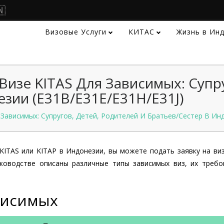
🇳
Визовые Услуги
КИТАС
Жизнь в Ин
изе KITAS Для Зависимых: Супру
зии (E31B/E31E/E31H/E31J)
Зависимых: Супругов, Детей, Родителей И Братьев/сестер В Инд
KITAS или KITAP в Индонезии, вы можете подать заявку на виз
ководстве описаны различные типы зависимых виз, их требо
ависимых