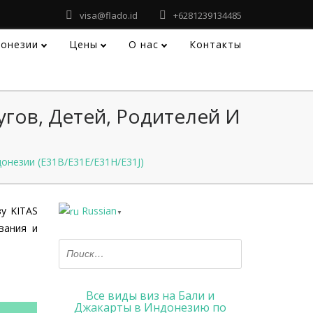
visa@flado.id
+6281239134485
донезии
Цены
О нас
Контакты
гов, Детей, Родителей И
онезии (E31B/E31E/E31H/E31J)
у KITAS
Russian
▼
вания и
Все виды виз на Бали и
Джакарты в Индонезию по