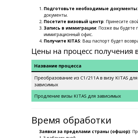
Подготовьте необходимые документы
документы.
Посетите визовый центр
: Принесите св
Запись в иммиграции
: Позже вы будете
иммиграционный офис.
Получите KITAS
: Ваш паспорт будет возвр
Цены на процесс получения 
Название процесса
Преобразование из C1/211A в визу KITAS для
зависимых
Продление визы KITAS для зависимых
Время обработки
Заявки за пределами страны (офшор)
: П
1-3 рабочих дней.