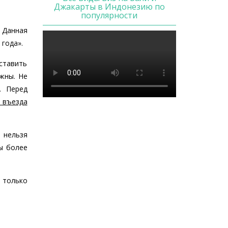
Джакарты в Индонезию по
популярности
 Данная
 года».
ставить
жны. Не
. Перед
 въезда
 нельзя
ы более
 только