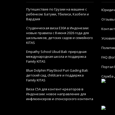
Путешествие по Грузии на машине с
Юридич
ребёнком: Батуми, Тбилиси, Казбеги и
Вардзия
Отзывы
Студенческая виза E30A в Индонезии:
Контак
новые правила с 8 июня 2026 года для
школьников, детских садов и семейного
Условия
KITAS
Политик
Empathy School Ubud Bali: природная
международная школа и поддержка
FAQ (Во
Family KITAS
Портал 
Blue Dolphin PlaySkool Puri Gading Bali:
детский сад, childcare и поддержка
Служба 
Family KITAS
Виза C5A для контент-креаторов в
Индонезии: новое направление для
инфлюенсеров и спонсорского контента