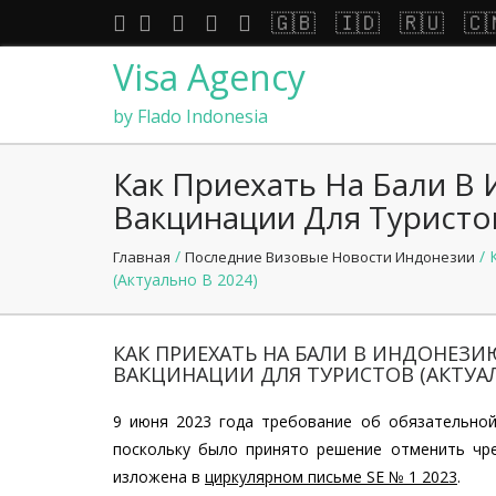
🇬🇧
🇮🇩
🇷🇺
🇨
Visa Agency
by Flado Indonesia
Как Приехать На Бали В
Вакцинации Для Туристов
/
/ 
Главная
Последние Визовые Новости Индонезии
(актуально В 2024)
КАК ПРИЕХАТЬ НА БАЛИ В ИНДОНЕЗИ
ВАКЦИНАЦИИ ДЛЯ ТУРИСТОВ (АКТУАЛ
9 июня 2023 года требование об обязательной
поскольку было принято решение отменить чр
изложена в
циркулярном письме SE № 1 2023
.