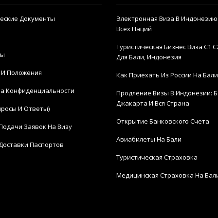
еские Документы
Электронная Виза В Индонезию
Всех Наций
Туристическая Бизнес Виза C1 C
ты
Для Бали, Индонезия
 И Положения
Как Приехать Из России На Бали
а Конфиденциальности
Продление Визы В Индонезии: Б
Джакарта И Вся Страна
просы И Ответы)
Открытие Банковского Счета
Подачи Заявок На Визу
Авиабилеты На Бали
Доставки Паспортов
Туристическая Страховка
Медицинская Страховка На Бал