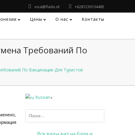
visa@flado.id
+6281239134485
донезии
Цены
О нас
Контакты
тмена Требований По
ребований По Вакцинации Для Туристов
Russian
▼
менено,
ормация
Все виды виз на Бали и