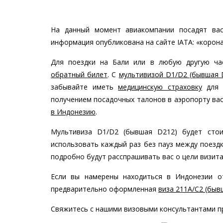
На данный момент авиакомпании посадят вас
информация опубликована на сайте IATA: «корона
Для поездки на Бали или в любую другую ча
обратный билет
. С
мультивизой D1/D2 (бывшая 
забывайте иметь
медицинскую страховку
для с
получением посадочных талонов в аэропорту ва
в Индонезию
.
Мультивиза D1/D2 (бывшая D212) будет сто
использовать каждый раз без пауз между поезд
подробно будут расспрашивать вас о цели визита и
Если вы намерены находиться в Индонезии о
предварительно оформленная
виза 211A/C2 (быв
Свяжитесь с нашими визовыми консультантами п