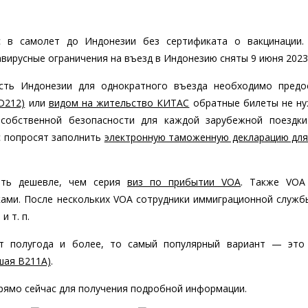
 в самолет до Индонезии без сертификата о вакцинации.
вирусные ограничения на въезд в Индонезию сняты 9 июня 2023
сть Индонезии для однократного въезда необходимо предо
D212)
или
видом на жительство КИТАС
обратные билеты не ну
обственной безопасности для каждой зарубежной поездки
с попросят заполнить
электронную таможенную декларацию для
ить дешевле, чем серия
виз по прибытии VOA
. Также VOA
ками. После нескольких VOA сотрудники иммиграционной служб
 т. п.
т полугода и более, то самый популярный вариант — это
шая B211A)
.
рямо сейчас для получения подробной информации.