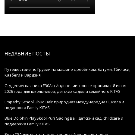
НЕДАВНИЕ ПОСТЫ
Путешествие по Грузии на машине с ребёнком: Батуми, Тбилиси,
Казбеги и Вардзия
Студенческая виза E30A в Индонезии: новые правила с 8 июня
2026 года для школьников, детских садов и семейного KITAS
Empathy School Ubud Bali: природная международная школа и
поддержка Family KITAS
Blue Dolphin PlaySkool Puri Gading Bali: детский сад, childcare и
поддержка Family KITAS
Виза C5A для контент-креаторов в Индонезии: новое