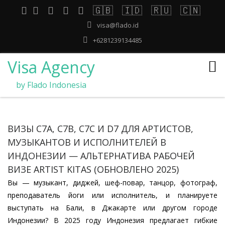
🇬🇧
🇮🇩
🇷🇺
🇨🇳
visa@flado.id
+6281239134485
Visa Agency
by Flado Indonesia
ВИЗЫ C7A, C7B, C7C И D7 ДЛЯ АРТИСТОВ,
МУЗЫКАНТОВ И ИСПОЛНИТЕЛЕЙ В
ИНДОНЕЗИИ — АЛЬТЕРНАТИВА РАБОЧЕЙ
ВИЗЕ ARTIST KITAS (ОБНОВЛЕНО 2025)
Вы — музыкант, диджей, шеф-повар, танцор, фотограф,
преподаватель йоги или исполнитель, и планируете
выступать на Бали, в Джакарте или другом городе
Индонезии? В 2025 году Индонезия предлагает гибкие