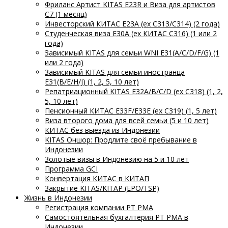
Фриланс Артист KITAS E23R и Виза для артистов
C7 (1 месяц)
Инвесторский КИТАС E23A (ex C313/C314) (2 года)
Студенческая виза E30A (ex КИТАС C316) (1 или 2
года)
Зависимый KITAS для семьи WNI E31(A/C/D/F/G) (1
или 2 года)
Зависимый KITAS для семьи иностранца
E31(B/E/H/J) (1, 2, 5, 10 лет)
Репатриационный KITAS E32A/B/C/D (ex C318) (1, 2,
5, 10 лет)
Пенсионный КИТАС E33F/E33E (ex C319) (1, 5 лет)
Виза второго дома для всей семьи (5 и 10 лет)
КИТАС без выезда из Индонезии
KITAS Оншор: Продлите своё пребывание в
Индонезии
Золотые визы в Индонезию на 5 и 10 лет
Программа GCI
Конвертация КИТАС в КИТАП
Закрытие KITAS/KITAP (EPO/TSP)
Жизнь в Индонезии
Регистрация компании PT PMA
Самостоятельная бухгалтерия PT PMA в
Индонезии