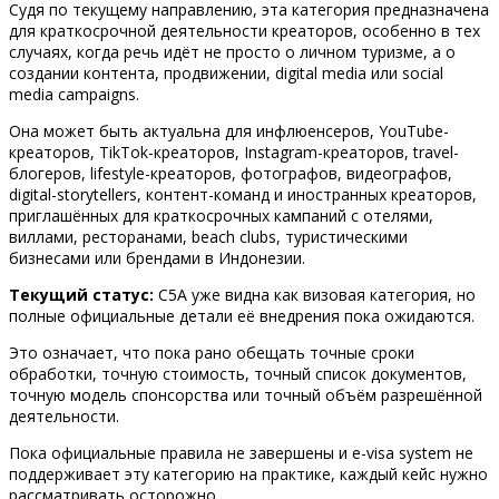
Судя по текущему направлению, эта категория предназначена
для краткосрочной деятельности креаторов, особенно в тех
случаях, когда речь идёт не просто о личном туризме, а о
создании контента, продвижении, digital media или social
media campaigns.
Она может быть актуальна для инфлюенсеров, YouTube-
креаторов, TikTok-креаторов, Instagram-креаторов, travel-
блогеров, lifestyle-креаторов, фотографов, видеографов,
digital-storytellers, контент-команд и иностранных креаторов,
приглашённых для краткосрочных кампаний с отелями,
виллами, ресторанами, beach clubs, туристическими
бизнесами или брендами в Индонезии.
Текущий статус:
C5A уже видна как визовая категория, но
полные официальные детали её внедрения пока ожидаются.
Это означает, что пока рано обещать точные сроки
обработки, точную стоимость, точный список документов,
точную модель спонсорства или точный объём разрешённой
деятельности.
Пока официальные правила не завершены и e-visa system не
поддерживает эту категорию на практике, каждый кейс нужно
рассматривать осторожно.