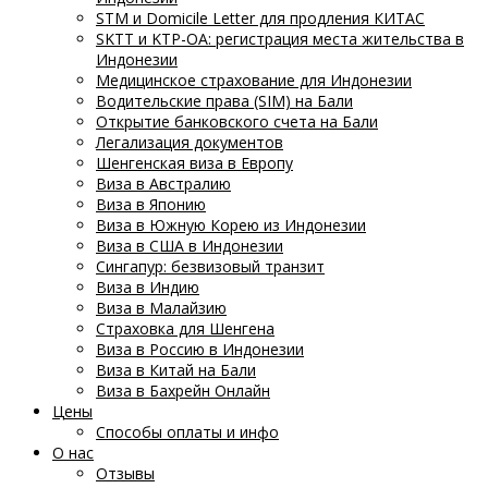
STM и Domicile Letter для продления КИТАС
SKTT и KTP-OA: регистрация места жительства в
Индонезии
Медицинское страхование для Индонезии
Водительские права (SIM) на Бали
Открытие банковского счета на Бали
Легализация документов
Шенгенская виза в Европу
Виза в Австралию
Виза в Японию
Виза в Южную Корею из Индонезии
Виза в США в Индонезии
Сингапур: безвизовый транзит
Виза в Индию
Виза в Малайзию
Страховка для Шенгена
Виза в Россию в Индонезии
Виза в Китай на Бали
Виза в Бахрейн Онлайн
Цены
Способы оплаты и инфо
О нас
Отзывы