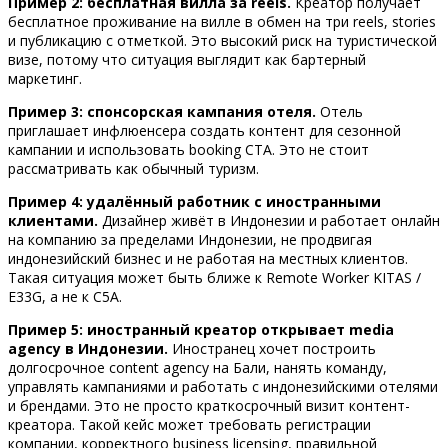
Пример 2: бесплатная вилла за reels.
Креатор получает
бесплатное проживание на вилле в обмен на три reels, stories
и публикацию с отметкой. Это высокий риск на туристической
визе, потому что ситуация выглядит как бартерный
маркетинг.
Пример 3: спонсорская кампания отеля.
Отель
приглашает инфлюенсера создать контент для сезонной
кампании и использовать booking CTA. Это не стоит
рассматривать как обычный туризм.
Пример 4: удалённый работник с иностранными
клиентами.
Дизайнер живёт в Индонезии и работает онлайн
на компанию за пределами Индонезии, не продвигая
индонезийский бизнес и не работая на местных клиентов.
Такая ситуация может быть ближе к Remote Worker KITAS /
E33G, а не к C5A.
Пример 5: иностранный креатор открывает media
agency в Индонезии.
Иностранец хочет построить
долгосрочное content agency на Бали, нанять команду,
управлять кампаниями и работать с индонезийскими отелями
и брендами. Это не просто краткосрочный визит контент-
креатора. Такой кейс может требовать регистрации
компании, корректного business licensing, правильной