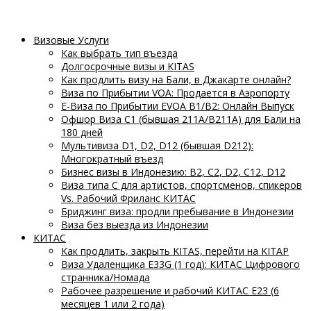
Визовые Услуги
Как выбрать тип въезда
Долгосрочные визы и KITAS
Как продлить визу на Бали, в Джакарте онлайн?
Виза по Прибытии VOA: Продается в Аэропорту
E-Виза по Прибытии EVOA B1/B2: Онлайн Выпуск
Офшор Виза C1 (бывшая 211A/B211A) для Бали на
180 дней
Мультивиза D1, D2, D12 (бывшая D212):
Многократный въезд
Бизнес визы в Индонезию: B2, C2, D2, C12, D12
Виза типа C для артистов, спортсменов, спикеров
Vs. Рабочий Фриланс КИТАС
Бриджинг виза: продли пребывание в Индонезии
Виза без выезда из Индонезии
КИТАС
Как продлить, закрыть KITAS, перейти на KITAP
Виза Удаленщика E33G (1 год): КИТАС Цифрового
странника/Номада
Рабочее разрешение и рабочий КИТАС E23 (6
месяцев 1 или 2 года)