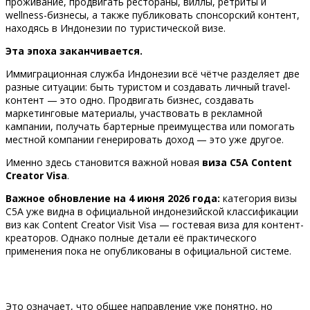
проживание, продвигать рестораны, виллы, ретриты и
wellness-бизнесы, а также публиковать спонсорский контент,
находясь в Индонезии по туристической визе.
Эта эпоха заканчивается.
Иммиграционная служба Индонезии всё чётче разделяет две
разные ситуации: быть туристом и создавать личный travel-
контент — это одно. Продвигать бизнес, создавать
маркетинговые материалы, участвовать в рекламной
кампании, получать бартерные преимущества или помогать
местной компании генерировать доход — это уже другое.
Именно здесь становится важной новая
виза C5A Content
Creator Visa
.
Важное обновление на 4 июня 2026 года:
категория визы
C5A уже видна в официальной индонезийской классификации
виз как Content Creator Visit Visa — гостевая виза для контент-
креаторов. Однако полные детали её практического
применения пока не опубликованы в официальной системе.
Это означает, что общее направление уже понятно, но