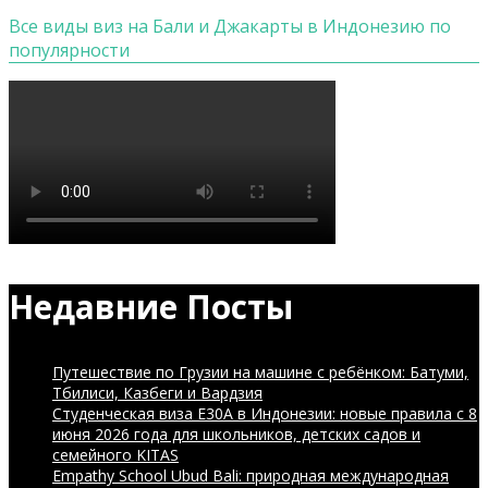
Все виды виз на Бали и Джакарты в Индонезию по
популярности
Недавние Посты
Путешествие по Грузии на машине с ребёнком: Батуми,
Тбилиси, Казбеги и Вардзия
Студенческая виза E30A в Индонезии: новые правила с 8
июня 2026 года для школьников, детских садов и
семейного KITAS
Empathy School Ubud Bali: природная международная